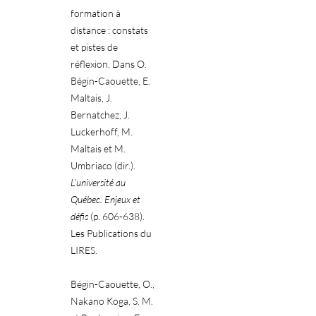
formation à
distance : constats
et pistes de
réflexion. Dans O.
Bégin-Caouette, E.
Maltais, J.
Bernatchez, J.
Luckerhoff, M.
Maltais et M.
Umbriaco (dir.).
L’université au
Québec. Enjeux et
défis
(p. 606-638).
Les Publications du
LIRES.
Bégin-Caouette, O.,
Nakano Koga, S. M.