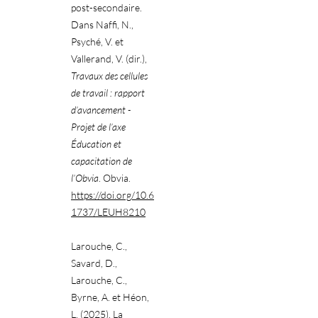
post-secondaire.
Dans Naffi, N.,
Psyché, V. et
Vallerand, V. (dir.),
Travaux des cellules
de travail : rapport
d’avancement -
Projet de l’axe
Éducation et
capacitation de
l’Obvia
. Obvia.
https://doi.org/10.6
1737/LEUH8210
Larouche, C.,
Savard, D.,
Larouche, C.,
Byrne, A. et Héon,
L. (2025). La