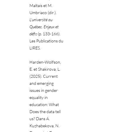
Maltais et M.
Umbriaco (dir.).
L’université au
Québec. Enjeux et
défis
(p. 133-166).
Les Publications du
LIRES.
Harden-Wolfson,
E. et Shakirova, L.
(2025). Current
and emerging
issues in gender
equality in
education: What
Does the data tell
us? Dans A.
Kuzhabekova, N.