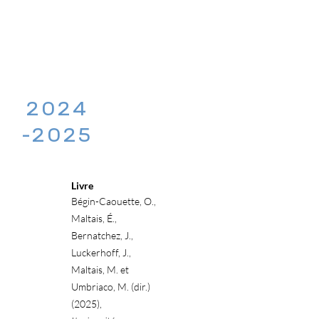
PUBLI
CATIO
NS
2024
-2025
Livre
Bégin-Caouette, O.,
Maltais, É.,
Bernatchez, J.,
Luckerhoff, J.,
Maltais, M. et
Umbriaco, M. (dir.)
(2025),