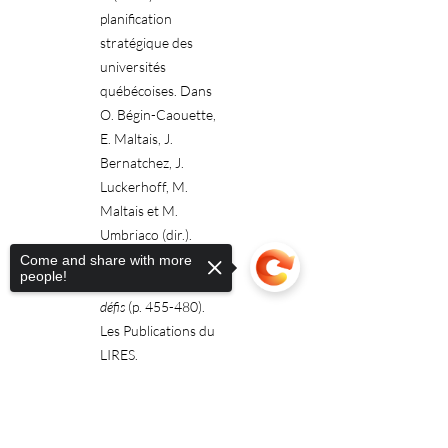
planification
stratégique des
universités
québécoises. Dans
O. Bégin-Caouette,
E. Maltais, J.
Bernatchez, J.
Luckerhoff, M.
Maltais et M.
Umbriaco (dir.).
L’université au
Come and share with more
people!
Québec. Enjeux et
défis
(p. 455-480).
Les Publications du
LIRES.
Lord, F.-R. et
Sorry, the checkout page does not
Bernatchez, J.
support sharing
Copied to clipboard