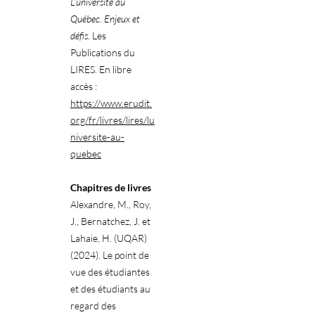
L’université au
Québec. Enjeux et
défis
. Les
Publications du
LIRES. En libre
accès :
https://www.erudit.
org/fr/livres/lires/lu
niversite-au-
quebec
Chapitres de livres
Alexandre, M., Roy,
J., Bernatchez, J. et
Lahaie, H. (UQAR)
(2024). Le point de
vue des étudiantes
et des étudiants au
regard des