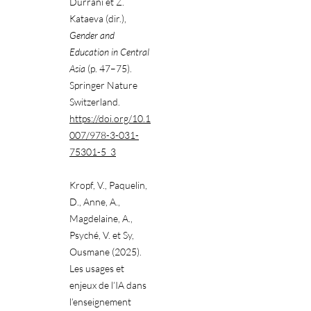
Durrani et Z.
Kataeva (dir.),
Gender and
Education in Central
Asia
(p. 47–75).
Springer Nature
Switzerland.
https://doi.org/10.1
007/978-3-031-
75301-5_3
Kropf, V., Paquelin,
D., Anne, A.,
Magdelaine, A.,
Psyché, V. et Sy,
Ousmane (2025).
Les usages et
enjeux de l’IA dans
l’enseignement