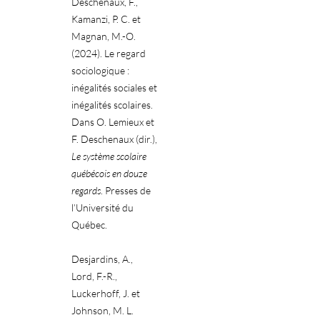
Deschenaux, F.,
Kamanzi, P. C. et
Magnan, M.-O.
(2024). Le regard
sociologique :
inégalités sociales et
inégalités scolaires.
Dans O. Lemieux et
F. Deschenaux (dir.),
Le système scolaire
québécois en douze
regards
. Presses de
l’Université du
Québec.
Desjardins, A.,
Lord, F.-R.,
Luckerhoff, J. et
Johnson, M. L.