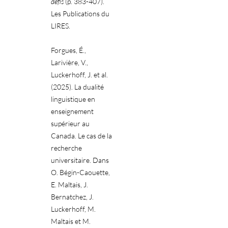
défis
(p. 383-407).
Les Publications du
LIRES.
Forgues, É.,
Larivière, V.,
Luckerhoff, J. et al.
(2025). La dualité
linguistique en
enseignement
supérieur au
Canada. Le cas de la
recherche
universitaire. Dans
O. Bégin-Caouette,
E. Maltais, J.
Bernatchez, J.
Luckerhoff, M.
Maltais et M.