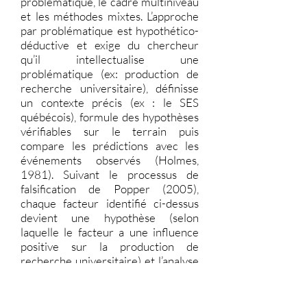
problématique, le cadre multiniveau
et les méthodes mixtes. L’approche
par problématique est hypothético-
déductive et exige du chercheur
qu’il intellectualise une
problématique (ex: production de
recherche universitaire), définisse
un contexte précis (ex : le SES
québécois), formule des hypothèses
vérifiables sur le terrain puis
compare les prédictions avec les
événements observés (Holmes,
1981). Suivant le processus de
falsification de Popper (2005),
chaque facteur identifié ci-dessus
devient une hypothèse (selon
laquelle le facteur a une influence
positive sur la production de
recherche universitaire) et l’analyse
vise à les infirmer; seules celles qui
résistent à cette falsification sont
considérées comme étant