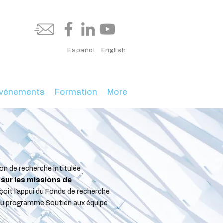
Español
English
vénements
Formation
More
n de recherche intitulée
 sur les missions de
çoit l’appui du Fonds de recherche
 du programme Soutien aux équipe