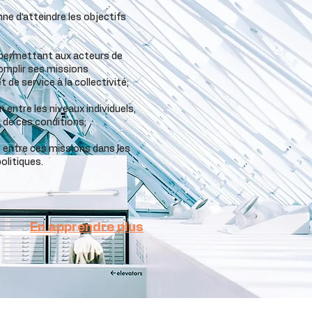
e d’atteindre les objectifs
s permettant aux acteurs de
omplir ses missions
de service à la collectivité;
n entre les niveaux individuels,
 de ces conditions;
ns entre ces missions dans les
olitiques.
En apprendre plus