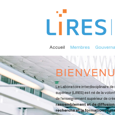
Accueil
Membres
Gouvern
BIENVENU
Le Laboratoire interdisciplinaire d
supérieur (LIRES) est né de la vol
de l’enseignement supérieur de cré
rassemblement et de diffusion 
recherche et la formation porta