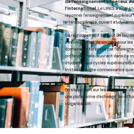
de l’enseignement supérieur au
l’international
.
Le LIRES a ainsi ét
rayonner l’enseignement supérieu
interdisciplinaire, ouvert et dynami
Ce regroupement se veut un lieu de 
d’innovation et de soutien pour les
domaines intéressés par l’enseigne
professionnels œuvrant dans ce mi
étudiants aux cycles supérieurs qu
limites de notre connaissance q
en mouvement.
En s’appuyant sur les expertises d
une plateforme d’échange, de diffus
vulgarisation.