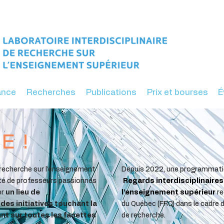
ance
Recherches
Publications
Prix et bourses
É
E !
e recherche sur l’enseignement
Depuis 2022, une programmatio
onté de professeurs passionnés
Regards interdisciplinaires
er
un lieu de
l’enseignement supérieur
re
des initiatives touchant la
du Québec (FRQ) dans le cadre
nt sur toutes les facettes
de recherche.