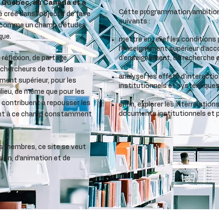
 Québec, au Canada et à
Cette programmation ambitionn
é créé dans l’objectif de faire
suivants :
r comme un champ d’études
que.
mettre en relief les condition
l’enseignement supérieur d’acc
réflexion, de partage,
d’enseignement, de recherche et 
 chercheurs de tous les
analyser les effets d’interactio
ment supérieur, pour les
institutionnels et systémiques
lieu, de même que pour les
​
i contribuent à repousser les
enfin, explorer les interrelatio
documents institutionnels et p
uant à ce champ constamment
es membres, ce site se veut
ion, d’animation et de