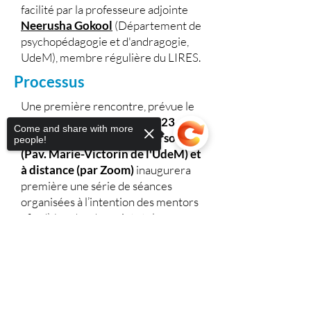
facilité par
la professeure adjointe
Neerusha Gokool
(Département de
psychopédagogie et d'andragogie,
UdeM), membre régulière du LIRES.
Processus
Une première rencontre, prévue le
mercredi 1er novembre 2023
Come and share with more
entre
midi et 13h30, en personne
people!
(Pav. Marie-Victorin de l'UdeM) et
à distance (par Zoom)
inaugurera
première une série de séances
organisées à l’intention des mentors
afin d’aborder des sujets tels :
les compétences en communication,
Sorry, the checkout page does not
la gestion du temps,
support sharing
Copied to clipboard
la résolution de problèmes
académiques
les ressources universitaires.