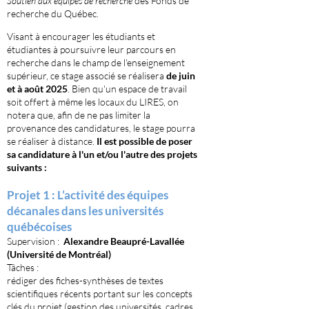
Soutien aux équipes de recherche
des Fonds de
recherche du Québec.
Visant à encourager les étudiants et
étudiantes à poursuivre leur parcours en
recherche
dans le champ de l'enseignement
supérieur, ce stage associé se réalisera
de juin
et à août 2025
. Bien qu'un espace de travail
soit offert à même les locaux du LIRES, on
notera que, afin de ne pas limiter la
provenance des candidatures, le stage pourra
se réaliser à distance.
Il est possible de poser
sa candidature à l'un et/ou l'autre des projets
suivants :
Projet 1 :
L’activité des équipes
décanales dans les universités
québécoises
Supervision :
Alexandre Beaupré-Lavallée
(Université de Montréal)
Tâches :
rédiger des fiches-synthèses de textes
scientifiques récents portant sur les concepts
clés du projet (gestion des universités, cadres