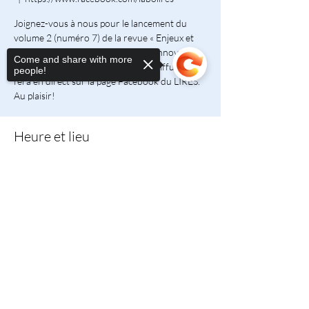
Joignez-vous à nous pour le lancement du
volume 2 (numéro 7) de la revue « Enjeux et
société » consacré aux pédagogies innovantes
Come and share with more
dans l'enseignement supérieur. La diffusion se
people!
fera en direct sur la page Facebook du LIRES.
Au plaisir!
Heure et lieu
13 janv. 2021, 12 h 00 – 13 h 00 HNE
Sorry, the checkout page does not
https://www.facebook.com/labolires
support sharing
Copied to clipboard
Partager cet événement
LIRES