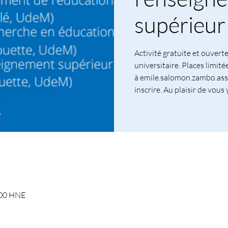
supérieu
Activité gratuite et ouvert
universitaire. Places limité
à emile.salomon.zambo.as
inscrire. Au plaisir de vous 
h 00 HNE