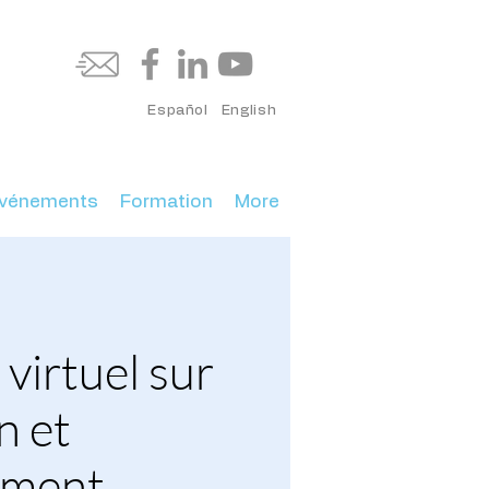
Español
English
vénements
Formation
More
virtuel sur
n et
ement