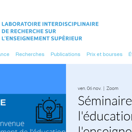
ance
Recherches
Publications
Prix et bourses
É
ven. 06 nov.
  |  
Zoom
Séminaire 
l'éducatio
l'enseign